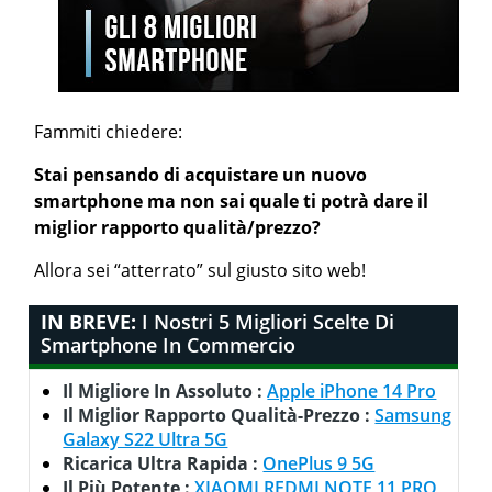
Fammiti chiedere:
Stai pensando di acquistare un nuovo
smartphone ma non sai quale ti potrà dare il
miglior rapporto qualità/prezzo?
Allora sei “atterrato” sul giusto sito web!
IN BREVE:
I Nostri 5 Migliori Scelte Di
Smartphone In Commercio
Il Migliore In Assoluto :
Apple iPhone 14 Pro
Il Miglior Rapporto Qualità-Prezzo :
Samsung
Galaxy S22 Ultra 5G
Ricarica Ultra Rapida :
OnePlus 9 5G
Il Più Potente :
XIAOMI REDMI NOTE 11 PRO