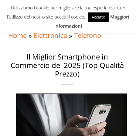
Skip
Skip
Skip
Utilizziamo i cookie per migliorare la tua esperienza. Con
to
to
to
l'utilizzo del nostro sito accetti i cookie.
Maggiori
Accetto
primary
content
primary
informazioni
navigation
sidebar
Home
»
Elettronica
»
Telefono
Il Miglior Smartphone in
Commercio del 2025 (Top Qualità
Prezzo)