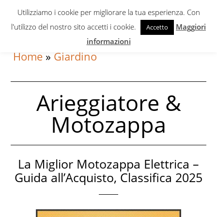
Skip
Skip
Utilizziamo i cookie per migliorare la tua esperienza. Con
to
to
l'utilizzo del nostro sito accetti i cookie.
Maggiori
Accetto
primary
content
informazioni
navigation
Home
»
Giardino
Arieggiatore &
Motozappa
La Miglior Motozappa Elettrica –
Guida all’Acquisto, Classifica 2025