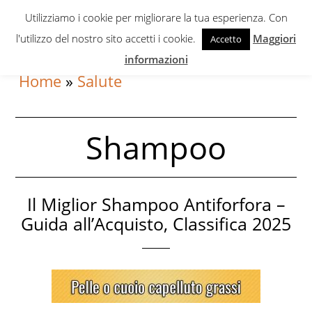
Skip
Skip
Utilizziamo i cookie per migliorare la tua esperienza. Con
to
to
l'utilizzo del nostro sito accetti i cookie.
Maggiori
Accetto
primary
content
informazioni
navigation
Home
»
Salute
Shampoo
Il Miglior Shampoo Antiforfora –
Guida all’Acquisto, Classifica 2025