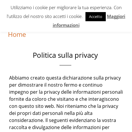
Skip
Skip
Skip
Utilizziamo i cookie per migliorare la tua esperienza. Con
to
to
to
l'utilizzo del nostro sito accetti i cookie.
Maggiori
Accetto
primary
content
primary
informazioni
navigation
sidebar
Home
Politica sulla privacy
Abbiamo creato questa dichiarazione sulla privacy
per dimostrare il nostro fermo e continuo
impegno per la privacy delle informazioni personali
fornite da coloro che visitano e che interagiscono
con questo sito web. Noi riteniamo che la privacy
dei propri dati personali nella più alta
considerazione. Il seguenti evidenziano la vostra
raccolta e divulgazione delle informazioni per