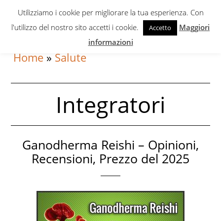
Skip
Skip
Utilizziamo i cookie per migliorare la tua esperienza. Con
to
to
l'utilizzo del nostro sito accetti i cookie.
Maggiori
Accetto
primary
content
informazioni
navigation
Home
»
Salute
Integratori
Ganodherma Reishi – Opinioni,
Recensioni, Prezzo del 2025