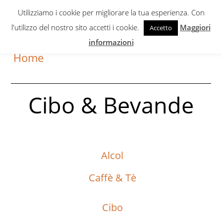
Skip
Skip
Utilizziamo i cookie per migliorare la tua esperienza. Con
to
to
l'utilizzo del nostro sito accetti i cookie.
Maggiori
Accetto
primary
content
informazioni
navigation
Home
Cibo & Bevande
Alcol
Caffè & Tè
Cibo