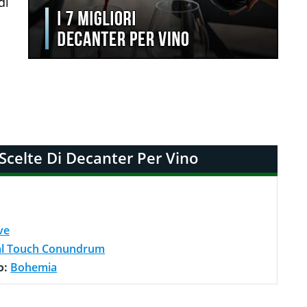
di
 Scelte Di Decanter Per Vino
ave
al Touch Conundrum
o:
Bohemia