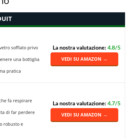
ino
UIT
vetro soffiato privo
La nostra valutazione:
4.8/5
VEDI SU AMAZON →
enere una bottiglia
ma pratica
he fa respirare
La nostra valutazione:
4.7/5
ita di far perdere
VEDI SU AMAZON →
ro robusto e