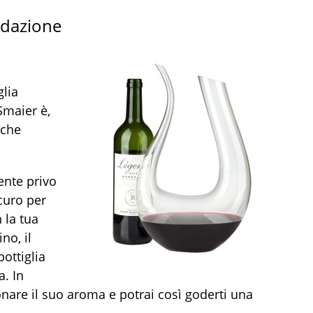
ndazione
glia
maier è,
 che
ente privo
curo per
 la tua
no, il
ottiglia
a. In
onare il suo aroma e potrai così goderti una