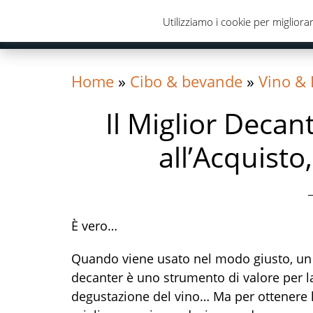
Skip
Skip
Skip
Utilizziamo i cookie per migliorar
to
to
to
primary
content
primary
navigation
sidebar
Home
»
Cibo & bevande
»
Vino & 
Il Miglior Decan
all’Acquisto
È vero…
Quando viene usato nel modo giusto, un
decanter è uno strumento di valore per l
degustazione del vino… Ma per ottenere 