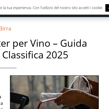
e la tua esperienza. Con l'utilizzo del nostro sito accetti i cookie.
CASA & CUCINA
ELETTRONICA
SALUTE & CURA DELLA
Birra
ter per Vino – Guida
, Classifica 2025
a
la