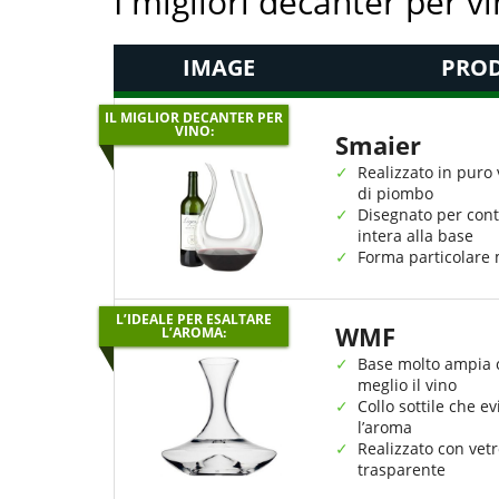
I migliori decanter per v
IMAGE
PROD
IL MIGLIOR DECANTER PER
VINO:
Smaier
Realizzato in puro 
di piombo
Disegnato per cont
intera alla base
Forma particolare 
L’IDEALE PER ESALTARE
WMF
L’AROMA:
Base molto ampia c
meglio il vino
Collo sottile che ev
l’aroma
Realizzato con vet
trasparente