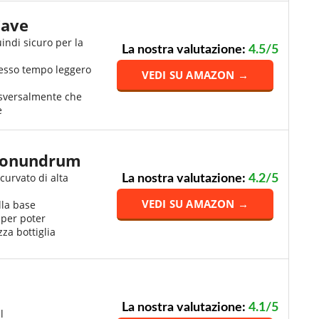
Cave
indi sicuro per la
La nostra valutazione:
4.5/5
tesso tempo leggero
VEDI SU AMAZON →
asversalmente che
e
 Conundrum
 curvato di alta
La nostra valutazione:
4.2/5
VEDI SU AMAZON →
lla base
 per poter
za bottiglia
La nostra valutazione:
4.1/5
l