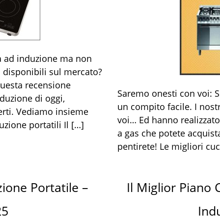
ra ad induzione ma non
i disponibili sul mercato?
questa recensione
Saremo onesti con voi: S
nduzione di oggi,
un compito facile. I nostr
erti. Vediamo insieme
voi… Ed hanno realizzato 
zione portatili Il […]
a gas che potete acquist
pentirete! Le migliori cuc
ione Portatile –
Il Miglior Piano
25
Ind