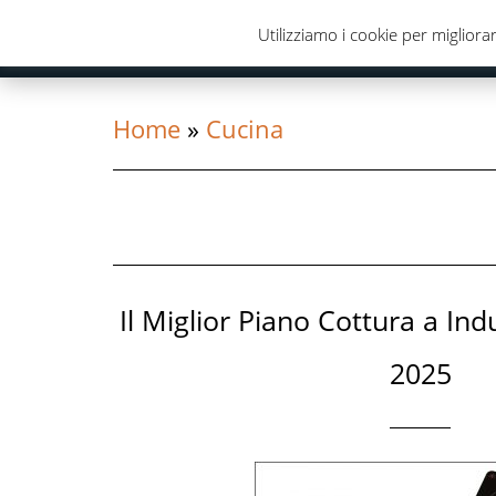
Skip
Skip
Utilizziamo i cookie per migliorar
to
to
primary
content
navigation
Home
»
Cucina
Il Miglior Piano Cottura a Ind
2025