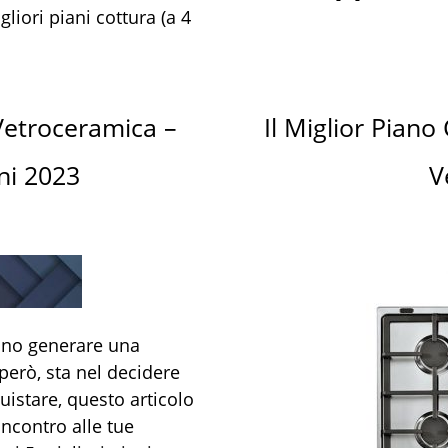
liori piani cottura (a 4
 Vetroceramica –
Il Miglior Piano
ni 2023
V
sono generare una
però, sta nel decidere
istare, questo articolo
incontro alle tue