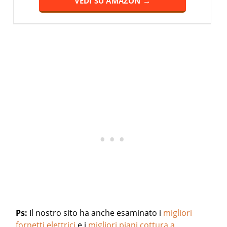
VEDI SU AMAZON →
Ps:
Il nostro sito ha anche esaminato i
migliori
fornetti elettrici
e i
migliori piani cottura a