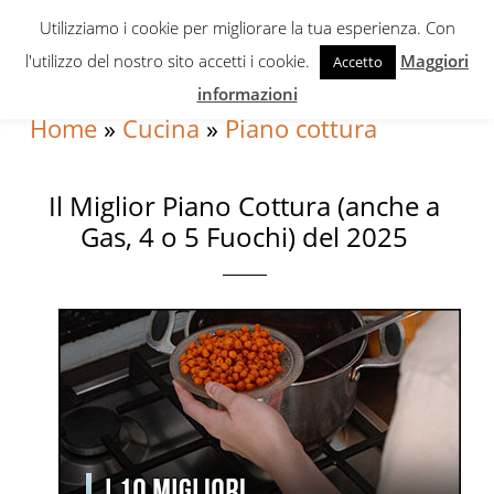
Skip
Skip
Skip
Utilizziamo i cookie per migliorare la tua esperienza. Con
to
to
to
l'utilizzo del nostro sito accetti i cookie.
Maggiori
Accetto
primary
content
primary
informazioni
navigation
sidebar
Home
»
Cucina
»
Piano cottura
Il Miglior Piano Cottura (anche a
Gas, 4 o 5 Fuochi) del 2025