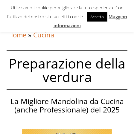
Skip
Skip
Utilizziamo i cookie per migliorare la tua esperienza. Con
to
to
l'utilizzo del nostro sito accetti i cookie.
Maggiori
Accetto
primary
content
informazioni
navigation
Home
»
Cucina
Preparazione della
verdura
La Migliore Mandolina da Cucina
(anche Professionale) del 2025