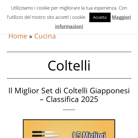
Skip
Skip
Utilizziamo i cookie per migliorare la tua esperienza. Con
to
to
l'utilizzo del nostro sito accetti i cookie.
Maggiori
Accetto
primary
content
informazioni
navigation
Home
»
Cucina
Coltelli
Il Miglior Set di Coltelli Giapponesi
– Classifica 2025