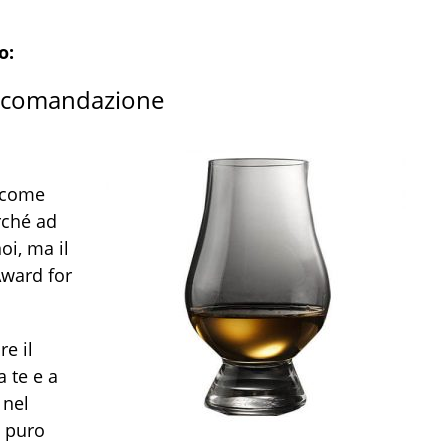
o:
accomandazione
 come
rché ad
oi, ma il
Award for
re il
 te e a
 nel
è puro