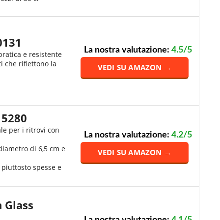
0131
La nostra valutazione:
4.5/5
pratica e resistente
i che riflettono la
VEDI SU AMAZON →
15280
le per i ritrovi con
La nostra valutazione:
4.2/5
 diametro di 6,5 cm e
VEDI SU AMAZON →
 piuttosto spesse e
n Glass