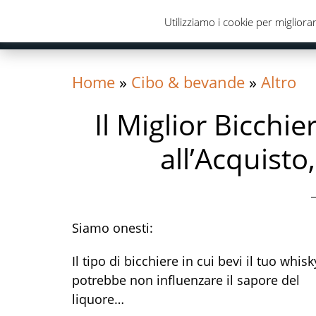
Skip
Skip
Skip
Utilizziamo i cookie per migliorar
to
to
to
primary
content
primary
navigation
sidebar
Home
»
Cibo & bevande
»
Altro
Il Miglior Bicchi
all’Acquisto
Siamo onesti:
Il tipo di bicchiere in cui bevi il tuo whisk
potrebbe non influenzare il sapore del
liquore…