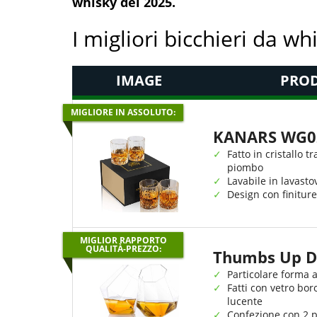
whisky del 2025.
I migliori bicchieri da wh
IMAGE
PROD
MIGLIORE IN ASSOLUTO:
KANARS WG0
Fatto in cristallo 
piombo
Lavabile in lavasto
Design con finiture
MIGLIOR RAPPORTO
QUALITÀ-PREZZO:
Thumbs Up D
Particolare forma 
Fatti con vetro bor
lucente
Confezione con 2 pe