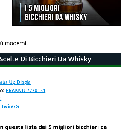
più moderni.
 Scelte Di Bicchieri Da Whisky
bs Up Diagls
co:
PRAKNU 7770131
0
s ‎TwinGG
n questa lista dei 5 migliori bicchieri da