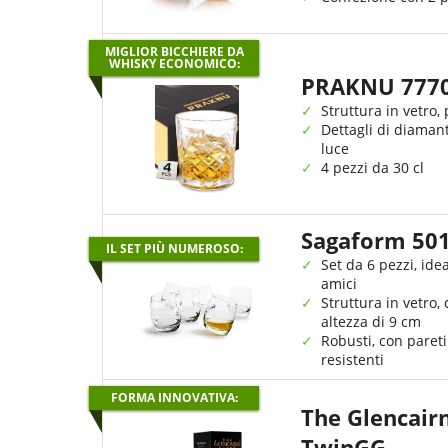
MIGLIOR BICCHIERE DA
WHISKY ECONOMICO:
PRAKNU 777
Struttura in vetro, 
Dettagli di diamant
luce
4 pezzi da 30 cl
Sagaform 50
IL SET PIÙ NUMEROSO:
Set da 6 pezzi, idea
amici
Struttura in vetro,
altezza di 9 cm
Robusti, con pareti
resistenti
FORMA INNOVATIVA:
The Glencair
‎TwinGG