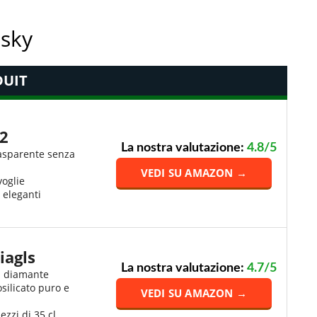
isky
UIT
2
La nostra valutazione:
4.8/5
trasparente senza
VEDI SU AMAZON →
voglie
 eleganti
iagls
La nostra valutazione:
4.7/5
a diamante
osilicato puro e
VEDI SU AMAZON →
zzi di 35 cl