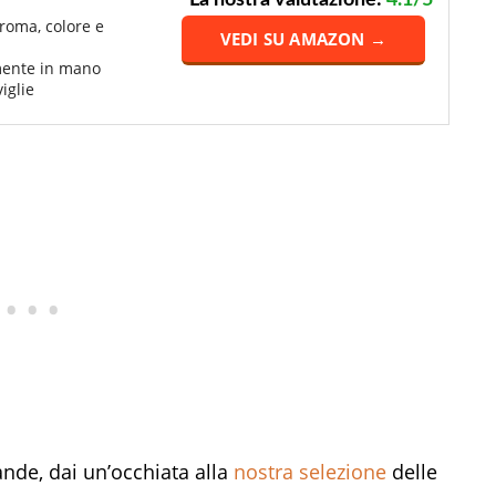
La nostra valutazione:
4.1/5
roma, colore e
VEDI SU AMAZON →
mente in mano
iglie
evande, dai un’occhiata alla
nostra selezione
delle