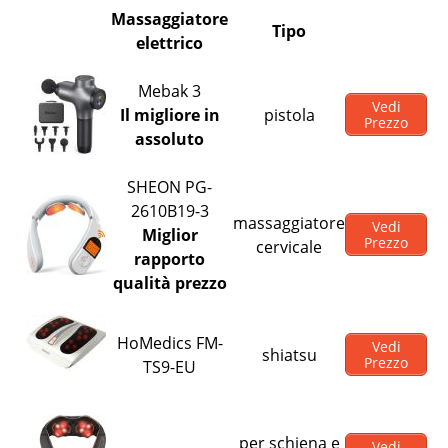
Massaggiatore
Tipo
elettrico
Mebak 3
Vedi
Il migliore in
pistola
Prezzo
assoluto
SHEON PG-
2610B19-3
massaggiatore
Vedi
Miglior
Prezzo
cervicale
rapporto
qualità prezzo
HoMedics FM-
Vedi
shiatsu
Prezzo
TS9-EU
per schiena e
Vedi