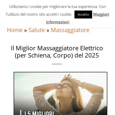
Skip
Skip
Skip
Utilizziamo i cookie per migliorare la tua esperienza. Con
to
to
to
l'utilizzo del nostro sito accetti i cookie.
Maggiori
Accetto
primary
content
primary
informazioni
navigation
sidebar
Home
»
Salute
»
Massaggiatore
Il Miglior Massaggiatore Elettrico
(per Schiena, Corpo) del 2025