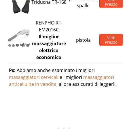
Triducna TR-168
Prezzo
spalle
RENPHO ‎RF-
EM2016C
Il miglior
Vedi
pistola
Prezzo
massaggiatore
elettrico
economico
Ps:
Abbiamo anche esaminato i migliori
massaggiatori cervicali
e i migliori
massaggiatori
anticellulite in vendita
, allora assicurati di leggerli.