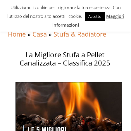
Skip
Skip
Skip
Utilizziamo i cookie per migliorare la tua esperienza. Con
to
to
to
l'utilizzo del nostro sito accetti i cookie.
Maggiori
Accetto
primary
content
primary
informazioni
navigation
sidebar
Home
»
Casa
»
Stufa & Radiatore
La Migliore Stufa a Pellet
Canalizzata – Classifica 2025