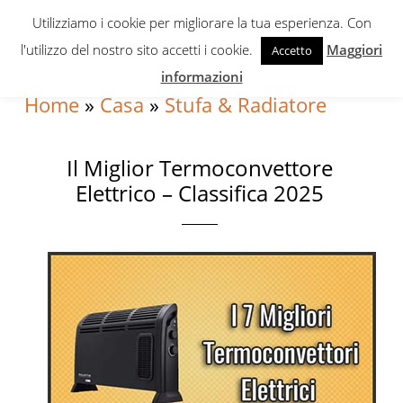
Skip
Skip
Skip
Utilizziamo i cookie per migliorare la tua esperienza. Con
to
to
to
l'utilizzo del nostro sito accetti i cookie.
Maggiori
Accetto
primary
content
primary
informazioni
navigation
sidebar
Home
»
Casa
»
Stufa & Radiatore
Il Miglior Termoconvettore
Elettrico – Classifica 2025