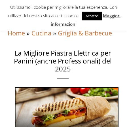
Skip
Skip
Skip
Utilizziamo i cookie per migliorare la tua esperienza. Con
to
to
to
l'utilizzo del nostro sito accetti i cookie.
Maggiori
Accetto
primary
content
primary
informazioni
navigation
sidebar
Home
»
Cucina
»
Griglia & Barbecue
La Migliore Piastra Elettrica per
Panini (anche Professionali) del
2025