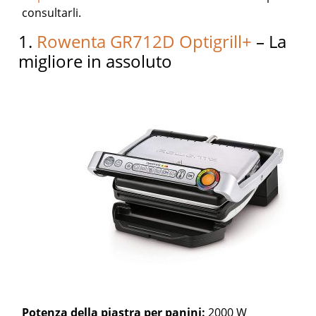
consultarli.
1.
Rowenta GR712D Optigrill+
– La
migliore in assoluto
Potenza della piastra per panini:
2000 W