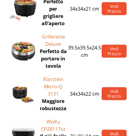
Perfetto
Vedi
per
34x34x21 cm
Prezzo
grigliare
all’aperto
Grillerette
Deluxe
39.5x39.5x24.5
Vedi
Perfetto da
Prezzo
cm
portare in
tavola
Klarstein
Micro-Q
Vedi
3131
34x34x22 cm
Prezzo
Maggiore
robustezza
Woltu
CPZ8117sz
Vedi