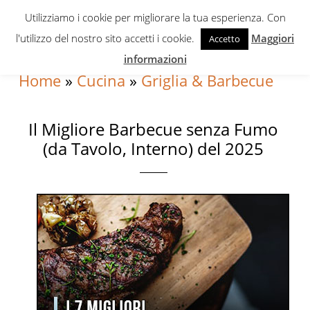
Skip
Skip
Skip
Utilizziamo i cookie per migliorare la tua esperienza. Con
to
to
to
l'utilizzo del nostro sito accetti i cookie.
Maggiori
Accetto
primary
content
primary
informazioni
navigation
sidebar
Home
»
Cucina
»
Griglia & Barbecue
Il Migliore Barbecue senza Fumo
(da Tavolo, Interno) del 2025