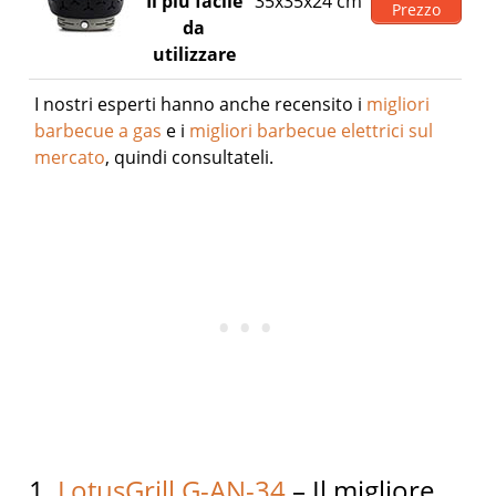
Il più facile
35x35x24 cm
Prezzo
da
utilizzare
I nostri esperti hanno anche recensito i
migliori
barbecue a gas
e i
migliori barbecue elettrici sul
mercato
, quindi consultateli.
1.
LotusGrill G-AN-34
– Il migliore