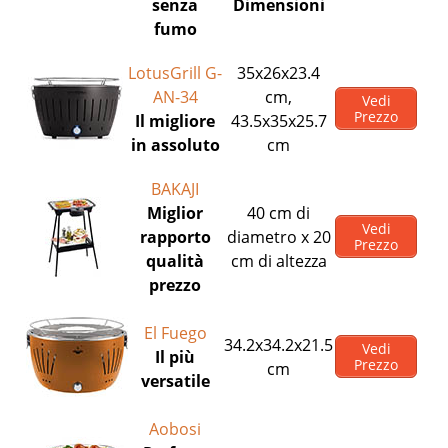
senza
Dimensioni
fumo
LotusGrill G-
35x26x23.4
AN-34
cm,
Vedi
Prezzo
Il migliore
43.5x35x25.7
in assoluto
cm
BAKAJI
Miglior
40 cm di
Vedi
rapporto
diametro x 20
Prezzo
qualità
cm di altezza
prezzo
El Fuego
34.2x34.2x21.5
Vedi
Il più
Prezzo
cm
versatile
Aobosi