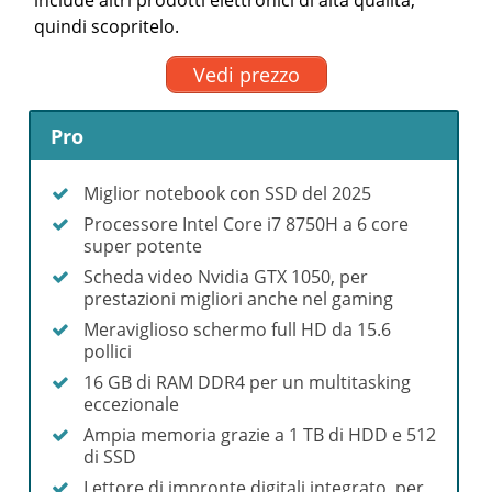
include altri prodotti elettronici di alta qualità,
quindi scopritelo.
Vedi prezzo
Pro
Miglior notebook con SSD del 2025
Processore Intel Core i7 8750H a 6 core
super potente
Scheda video Nvidia GTX 1050, per
prestazioni migliori anche nel gaming
Meraviglioso schermo full HD da 15.6
pollici
16 GB di RAM DDR4 per un multitasking
eccezionale
Ampia memoria grazie a 1 TB di HDD e 512
di SSD
Lettore di impronte digitali integrato, per