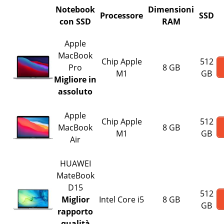
Notebook
Dimensioni
Processore
SSD
con SSD
RAM
Apple
MacBook
Chip Apple
512
Pro
8 GB
M1
GB
Migliore in
assoluto
Apple
Chip Apple
512
MacBook
8 GB
M1
GB
Air
HUAWEI
MateBook
D15
512
Miglior
Intel Core i5
8 GB
GB
rapporto
qualità