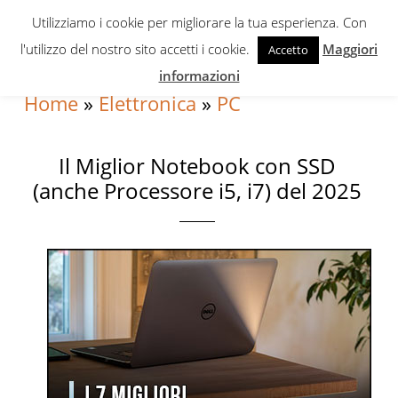
Skip
Skip
Skip
Utilizziamo i cookie per migliorare la tua esperienza. Con
to
to
to
l'utilizzo del nostro sito accetti i cookie.
Maggiori
Accetto
primary
content
primary
informazioni
navigation
sidebar
Home
»
Elettronica
»
PC
Il Miglior Notebook con SSD
(anche Processore i5, i7) del 2025