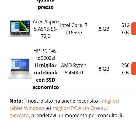
prezzo
Acer Aspire
Intel Core i7
512
5 A515-56-
8 GB
1165G7
GB
72J0
HP PC 14s-
fq0002sl
Il miglior
AMD Ryzen
256
8 GB
notebook
5 4500U
GB
con SSD
economico
Nota:
Il nostro sito ha anche recensito i
migliori
tablet Windows
e i
migliori PC All in One sul
mercato
, prendetevi un momento per consultarli.