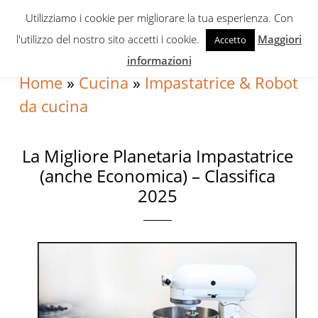
Skip
Skip
Skip
Utilizziamo i cookie per migliorare la tua esperienza. Con
to
to
to
l'utilizzo del nostro sito accetti i cookie.
Maggiori
Accetto
primary
content
primary
informazioni
navigation
sidebar
Home
»
Cucina
»
Impastatrice & Robot
da cucina
La Migliore Planetaria Impastatrice
(anche Economica) – Classifica
2025