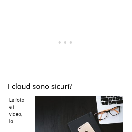
I cloud sono sicuri?
Le foto
e i
video,
lo