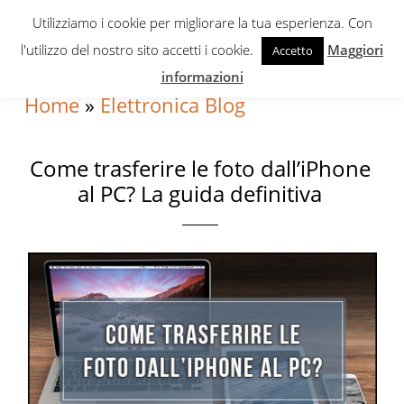
Skip
Skip
Skip
Utilizziamo i cookie per migliorare la tua esperienza. Con
to
to
to
l'utilizzo del nostro sito accetti i cookie.
Maggiori
Accetto
primary
content
primary
informazioni
navigation
sidebar
Home
»
Elettronica Blog
Come trasferire le foto dall’iPhone
al PC? La guida definitiva