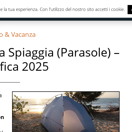
e la tua esperienza. Con l'utilizzo del nostro sito accetti i cookie.
CASA & CUCINA
ELETTRONICA
SALUTE & CURA DELLA
o & Vacanza
a Spiaggia (Parasole) –
ifica 2025
a
on