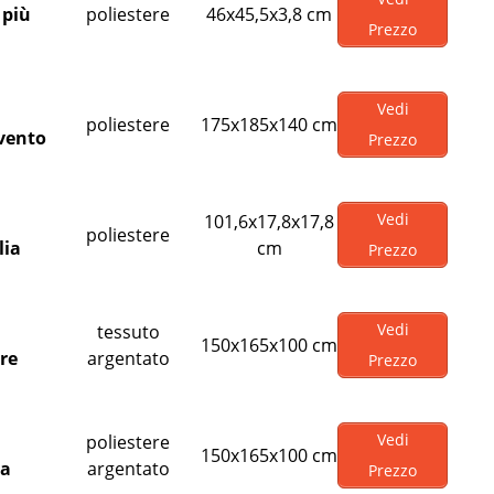
 più
poliestere
46x45,5x3,8 cm
Prezzo
Vedi
poliestere
175x185x140 cm
 vento
Prezzo
Vedi
101,6x17,8x17,8
poliestere
lia
cm
Prezzo
Vedi
tessuto
150x165x100 cm
re
argentato
Prezzo
Vedi
poliestere
150x165x100 cm
ca
argentato
Prezzo