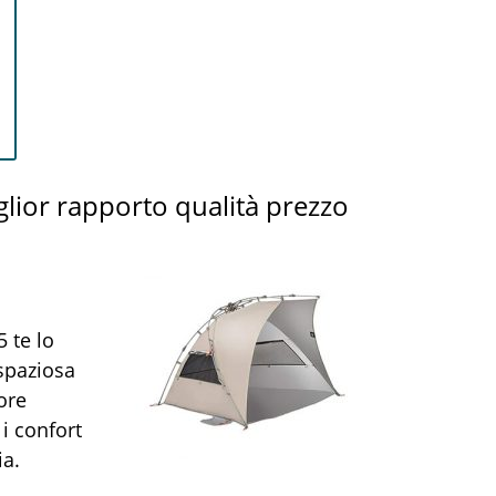
lior rapporto qualità prezzo
5 te lo
spaziosa
iore
 i confort
ia.