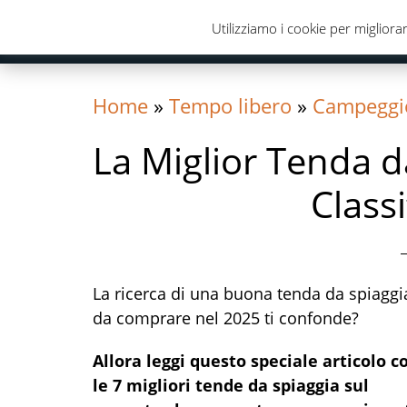
Skip
Skip
Skip
Utilizziamo i cookie per migliorar
to
to
to
primary
content
primary
navigation
sidebar
Home
»
Tempo libero
»
Campeggi
La Miglior Tenda d
Class
La ricerca di una buona tenda da spiaggi
da comprare nel 2025 ti confonde?
Allora leggi questo speciale articolo c
le 7 migliori tende da spiaggia sul