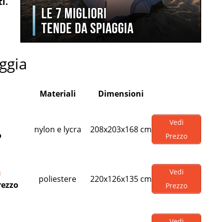
i.
ggia
Materiali
Dimensioni
Vedi
nylon e lycra
208x203x168 cm
o
Prezzo
Vedi
u
poliestere
220x126x135 cm
rezzo
Prezzo
Vedi