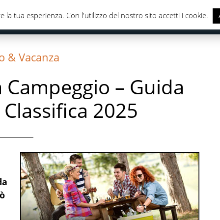
e la tua esperienza. Con l'utilizzo del nostro sito accetti i cookie.
CASA & CUCINA
ELETTRONICA
SALUTE & CURA DELLA
o & Vacanza
 da Campeggio – Guida
, Classifica 2025
da
uò