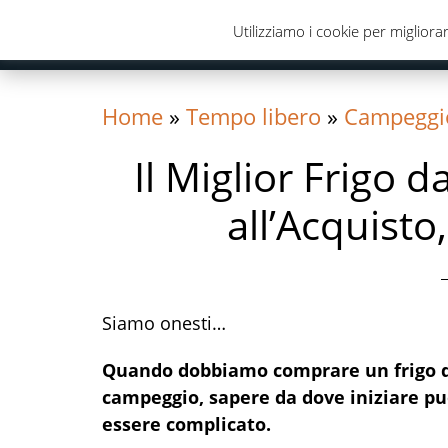
Skip
Skip
Skip
Utilizziamo i cookie per migliorar
to
to
to
primary
content
primary
navigation
sidebar
Home
»
Tempo libero
»
Campeggi
Il Miglior Frigo
all’Acquisto
Siamo onesti…
Quando dobbiamo comprare un frigo 
campeggio, sapere da dove iniziare p
essere complicato.