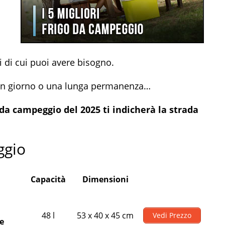
i di cui puoi avere bisogno.
i un giorno o una lunga permanenza…
i da campeggio del 2025 ti indicherà la strada
ggio
Capacità
Dimensioni
48 l
53 x 40 x 45 cm
Vedi Prezzo
e