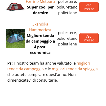
Ferrino Meteora
poliestere,
Vedi
Super cool per
poliuretano,
Prezzo
dormire
polietilene
Skandika
Hammerfest
poliestere,
Migliore tenda
Vedi
poliuretano,
Prezzo
da campeggio a
polietilene
4 posti
economica
Ps:
Il nostro team ha anche valutato le
migliori
tende da campeggio
e le
migliori tende da spiaggia
che potete comprare quest’anno. Non
dimenticatevi di consultarle.