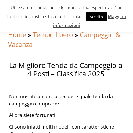
Skip
Skip
Skip
Utilizziamo i cookie per migliorare la tua esperienza. Con
to
to
to
l'utilizzo del nostro sito accetti i cookie.
Maggiori
Accetto
primary
content
primary
informazioni
navigation
sidebar
Home
»
Tempo libero
»
Campeggio &
Vacanza
La Migliore Tenda da Campeggio a
4 Posti – Classifica 2025
Non riuscite ancora a decidere quale tenda da
campeggio comprare?
Allora siete fortunati!
Ci sono infatti molti modelli con caratteristiche