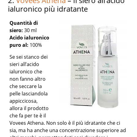
2.
Vovees Athena
– Il siero all’acido
ialuronico più idratante
Quantità di
siero:
30 ml
Acido ialuronico
puro al:
100%
Se sei stanco dei
sieri all’acido
ialuronico che
non fanno altro
che seccare la
pelle lasciandola
appiccicosa,
allora il prodotto
che fa per te è il
Vovees Athena. Non solo è il più idratante che ci
sia, ma ha anche una concentrazione superiore ad