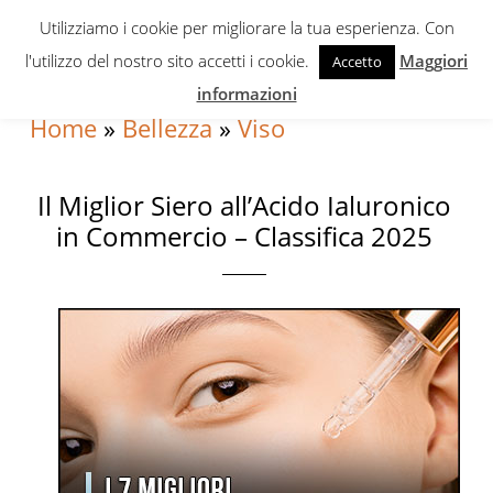
Skip
Skip
Skip
Utilizziamo i cookie per migliorare la tua esperienza. Con
to
to
to
l'utilizzo del nostro sito accetti i cookie.
Maggiori
Accetto
primary
content
primary
informazioni
navigation
sidebar
Home
»
Bellezza
»
Viso
Il Miglior Siero all’Acido Ialuronico
in Commercio – Classifica 2025