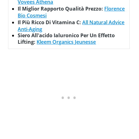
Vovees Athena
Il Miglior Rapporto Qualità Prezzo:
Florence
Bio Cosmesi
Il Più Ricco Di Vitamina C:
All Natural Advice
Anti-Aging
Siero All'acido Ialuronico Per Un Effetto
Lifting:
Kleem Organics Jeunesse