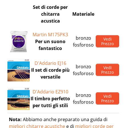
Set di corde per
chitarra
Materiale
acustica
Martin M175PK3
bronzo
Vedi
Per un suono
Prezzo
fosforoso
fantastico
D'Addario EJ16
bronzo
Vedi
Il set di corde più
Prezzo
fosforoso
versatile
D'Addario EZ910
bronzo
Vedi
Il timbro perfetto
Prezzo
fosforoso
per tutti gli stili
Nota:
Abbiamo anche preparato una guida di
migliori chitarre acustiche
e di
migliori corde per