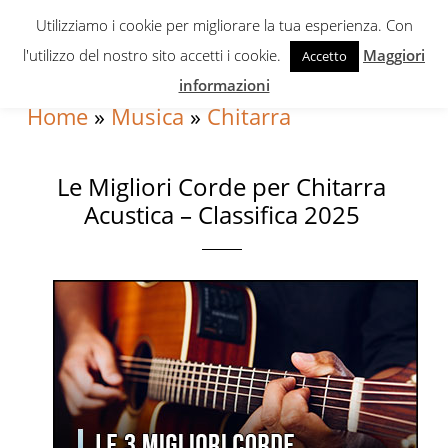
Skip
Skip
Skip
Utilizziamo i cookie per migliorare la tua esperienza. Con
to
to
to
l'utilizzo del nostro sito accetti i cookie.
Maggiori
Accetto
primary
content
primary
informazioni
navigation
sidebar
Home
»
Musica
»
Chitarra
Le Migliori Corde per Chitarra
Acustica – Classifica 2025