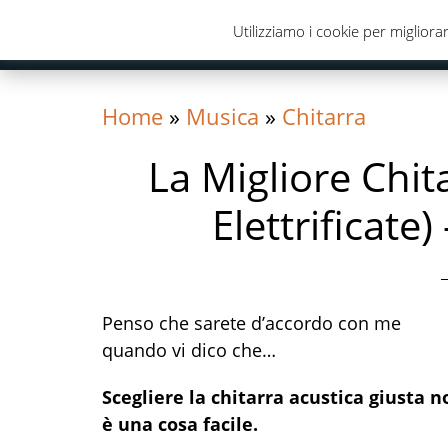
Skip
Skip
Skip
Utilizziamo i cookie per migliorar
to
to
to
primary
content
primary
navigation
sidebar
Home
»
Musica
»
Chitarra
La Migliore Chit
Elettrificate)
Penso che sarete d’accordo con me
quando vi dico che…
Scegliere la chitarra acustica giusta n
è una cosa facile.