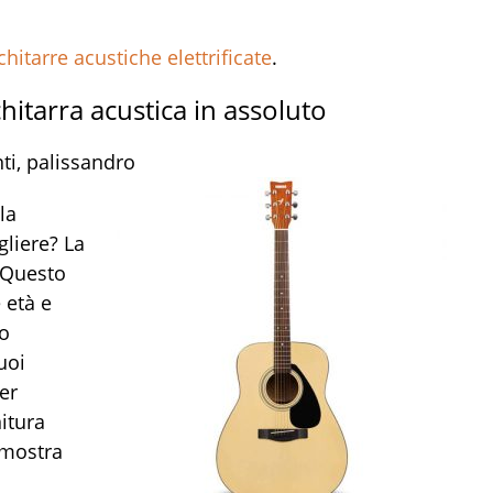
chitarre acustiche elettrificate
.
hitarra acustica in assoluto
ti, palissandro
la
liere? La
. Questo
 età e
no
uoi
er
itura
n mostra