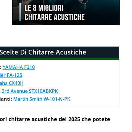
 Scelte Di Chitarre Acustiche
o:
YAMAHA F310
er FA-125
ha CX40II
:
3rd Avenue STX10ABKPK
ianti:
Martin Smith W-101-N-PK
iori chitarre acustiche del 2025 che potete