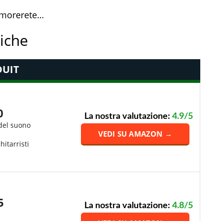
namorerete…
tiche
UIT
0
La nostra valutazione:
4.9/5
 del suono
VEDI SU AMAZON →
hitarristi
5
La nostra valutazione:
4.8/5