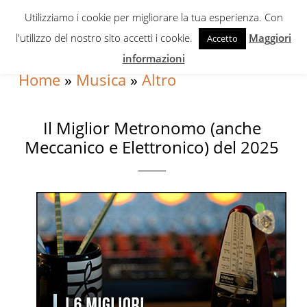
Skip
Skip
Skip
Utilizziamo i cookie per migliorare la tua esperienza. Con
to
to
to
l'utilizzo del nostro sito accetti i cookie.
Maggiori
Accetto
primary
content
primary
informazioni
navigation
sidebar
Home
»
Musica
»
Altro
Il Miglior Metronomo (anche
Meccanico e Elettronico) del 2025