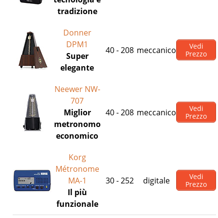
tradizione
Donner
DPM1
Vedi
40 - 208
meccanico
Prezzo
Super
elegante
Neewer NW-
707
Vedi
Miglior
40 - 208
meccanico
Prezzo
metronomo
economico
Korg
Métronome
Vedi
MA-1
30 - 252
digitale
Prezzo
Il più
funzionale