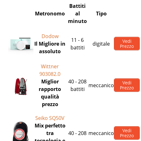
Battiti
Metronomo
al
Tipo
minuto
Dodow
11 - 6
Vedi
Il Migliore in
digitale
Prezzo
battiti
assoluto
Wittner
903082.0
Miglior
40 - 208
Vedi
meccanico
Prezzo
rapporto
battiti
qualità
prezzo
Seiko SQ50V
Mix perfetto
Vedi
tra
40 - 208
meccanico
Prezzo
tecnologia e