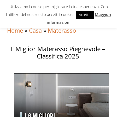
Skip
Skip
Skip
Utilizziamo i cookie per migliorare la tua esperienza. Con
to
to
to
l'utilizzo del nostro sito accetti i cookie.
Maggiori
Accetto
primary
content
primary
informazioni
navigation
sidebar
Home
»
Casa
»
Materasso
Il Miglior Materasso Pieghevole –
Classifica 2025