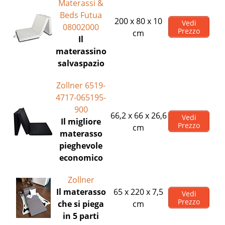
Materassi &
Beds Futua
200 x 80 x 10
Vedi
08002000
Prezzo
cm
Il
materassino
salvaspazio
Zollner 6519-
4717-065195-
900
66,2 x 66 x 26,6
Vedi
Il migliore
Prezzo
cm
materasso
pieghevole
economico
Zollner
Il materasso
65 x 220 x 7,5
Vedi
Prezzo
che si piega
cm
in 5 parti