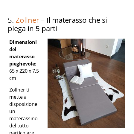
5.
Zollner
– Il materasso che si
piega in 5 parti
Dimensioni
del
materasso
pieghevole:
65 x 220 x 7,5
cm
Zollner ti
mette a
disposizione
un
materassino
del tutto
particolare,