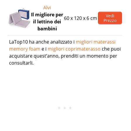
Alvi
Il migliore per
Vedi
60 x 120 x 6 cm
Prezzo
il lettino dei
bambini
LaTop10 ha anche analizzato i
migliori materassi
memory foam
e i
migliori coprimaterasso
che puoi
acquistare quest’anno, prenditi un momento per
consultarli.