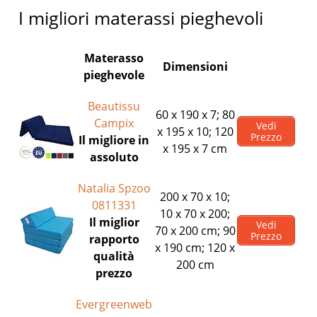
I migliori materassi pieghevoli
Materasso
Dimensioni
pieghevole
Beautissu
60 x 190 x 7; 80
Campix
Vedi
x 195 x 10; 120
Prezzo
Il migliore in
x 195 x 7 cm
assoluto
Natalia Spzoo
200 x 70 x 10;
0811331
10 x 70 x 200;
Il miglior
Vedi
70 x 200 cm; 90
Prezzo
rapporto
x 190 cm; 120 x
qualità
200 cm
prezzo
Evergreenweb