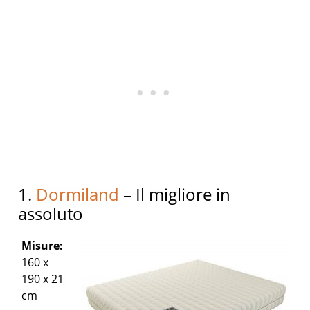
1.
Dormiland
– Il migliore in
assoluto
Misure:
160 x
190 x 21
cm