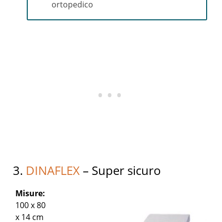
ortopedico
3.
DINAFLEX
– Super sicuro
Misure:
100 x 80
x 14 cm