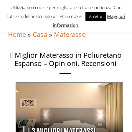
Skip
Skip
Skip
Utilizziamo i cookie per migliorare la tua esperienza. Con
to
to
to
l'utilizzo del nostro sito accetti i cookie.
Maggiori
Accetto
primary
content
primary
informazioni
navigation
sidebar
Home
»
Casa
»
Materasso
Il Miglior Materasso in Poliuretano
Espanso – Opinioni, Recensioni