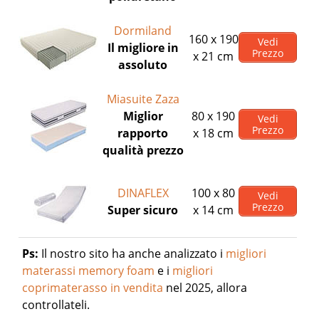
Dormiland
160 x 190
Vedi
Il migliore in
Prezzo
x 21 cm
assoluto
Miasuite Zaza
Miglior
80 x 190
Vedi
Prezzo
rapporto
x 18 cm
qualità prezzo
DINAFLEX
100 x 80
Vedi
Prezzo
Super sicuro
x 14 cm
Ps:
Il nostro sito ha anche analizzato i
migliori
materassi memory foam
e i
migliori
coprimaterasso in vendita
nel 2025, allora
controllateli.