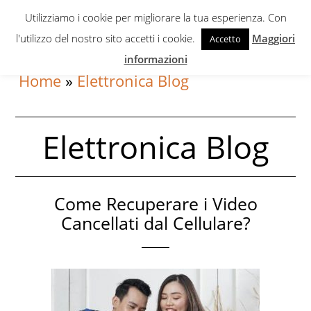
Skip
Skip
Utilizziamo i cookie per migliorare la tua esperienza. Con
to
to
l'utilizzo del nostro sito accetti i cookie.
Maggiori
Accetto
primary
content
informazioni
navigation
Home
»
Elettronica Blog
Elettronica Blog
Come Recuperare i Video
Cancellati dal Cellulare?