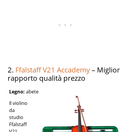
2.
Ffalstaff V21 Accademy
– Miglior
rapporto qualità prezzo
Legno:
abete
Il violino
da
studio
Ffalstaff
V21