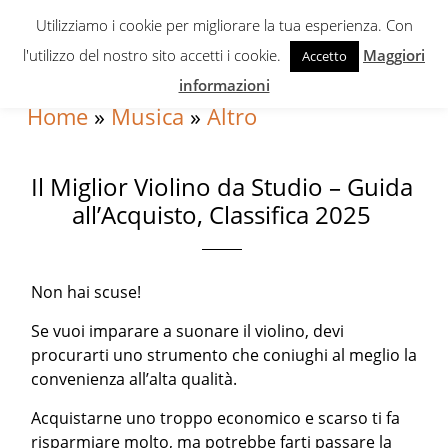
Skip
Skip
Skip
Utilizziamo i cookie per migliorare la tua esperienza. Con
to
to
to
l'utilizzo del nostro sito accetti i cookie.
Maggiori
Accetto
primary
content
primary
informazioni
navigation
sidebar
Home
»
Musica
»
Altro
Il Miglior Violino da Studio – Guida
all’Acquisto, Classifica 2025
Non hai scuse!
Se vuoi imparare a suonare il violino, devi
procurarti uno strumento che coniughi al meglio la
convenienza all’alta qualità.
Acquistarne uno troppo economico e scarso ti fa
risparmiare molto, ma potrebbe farti passare la