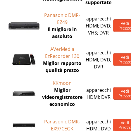
supportate
Panasonic DMR-
apparecchi
EZ49
Vedi
HDMI; DVD;
Prezz
Il migliore in
VHS; DVR
assoluto
AVerMedia
apparecchi
EzRecorder 130
Vedi
HDMI; DVD;
Prezz
Miglior rapporto
DVR
qualità prezzo
KKmoon
Miglior
apparecchi
Vedi
Prezz
videoregistratore
HDMI; DVR
economico
Panasonic DMR-
apparecchi
Vedi
Prezz
EX97CEGK
HDMI; DVD