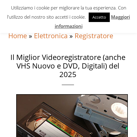
Skip
Skip
Skip
Utilizziamo i cookie per migliorare la tua esperienza. Con
to
to
to
l'utilizzo del nostro sito accetti i cookie.
Maggiori
Accetto
primary
content
primary
informazioni
navigation
sidebar
Home
»
Elettronica
»
Registratore
Il Miglior Videoregistratore (anche
VHS Nuovo e DVD, Digitali) del
2025