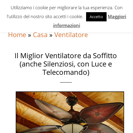
Skip
Skip
Skip
Utilizziamo i cookie per migliorare la tua esperienza. Con
to
to
to
l'utilizzo del nostro sito accetti i cookie.
Maggiori
Accetto
primary
content
primary
informazioni
navigation
sidebar
Home
»
Casa
»
Ventilatore
Il Miglior Ventilatore da Soffitto
(anche Silenziosi, con Luce e
Telecomando)