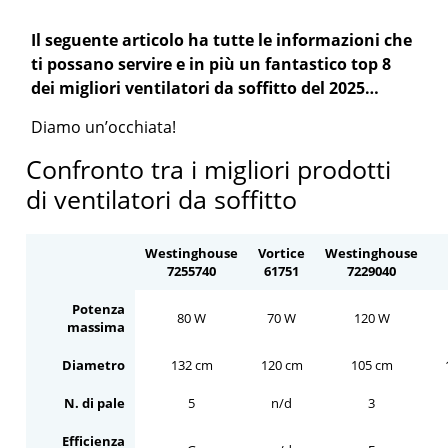
Il seguente articolo ha tutte le informazioni che
ti possano servire e in più un fantastico top 8
dei migliori ventilatori da soffitto del 2025…
Diamo un’occhiata!
Confronto tra i migliori prodotti
di ventilatori da soffitto
Westinghouse
Vortice
Westinghouse
7255740
61751
7229040
Potenza
80 W
70 W
120 W
massima
Diametro
132 cm
120 cm
105 cm
N. di pale
5
n/d
3
Efficienza