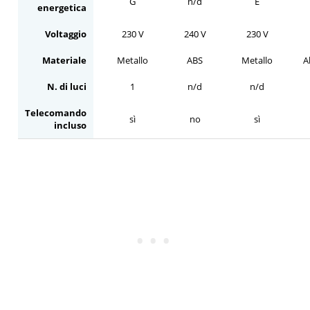
G
n/d
E
energetica
Voltaggio
230 V
240 V
230 V
Materiale
Metallo
ABS
Metallo
A
N. di luci
1
n/d
n/d
Telecomando
sì
no
sì
incluso