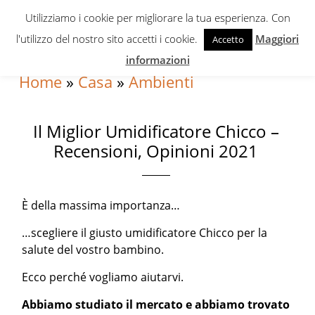
Skip
Skip
Skip
Utilizziamo i cookie per migliorare la tua esperienza. Con
to
to
to
l'utilizzo del nostro sito accetti i cookie.
Maggiori
Accetto
primary
content
primary
informazioni
navigation
sidebar
Home
»
Casa
»
Ambienti
Il Miglior Umidificatore Chicco –
Recensioni, Opinioni 2021
È della massima importanza…
…scegliere il giusto umidificatore Chicco per la
salute del vostro bambino.
Ecco perché vogliamo aiutarvi.
Abbiamo studiato il mercato e abbiamo trovato