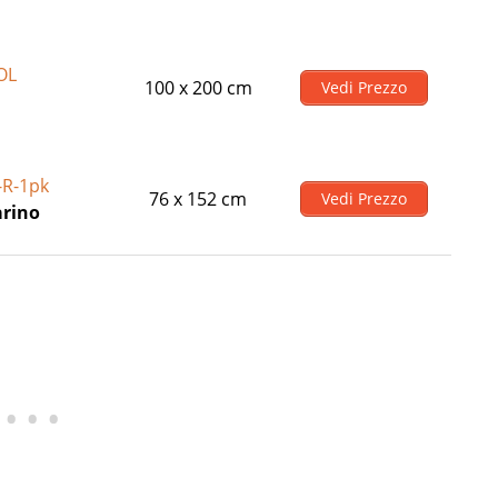
OL
100 x 200 cm
Vedi Prezzo
-R-1pk
76 x 152 cm
Vedi Prezzo
arino