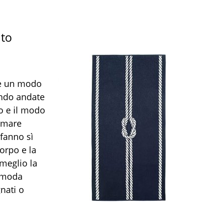
uto
re un modo
uando andate
o e il modo
a mare
fanno sì
orpo e la
meglio la
comoda
nati o