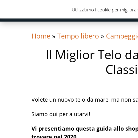
Skip
Skip
Skip
Utilizziamo i cookie per migliorar
to
to
to
primary
content
primary
navigation
sidebar
Home
»
Tempo libero
»
Campeggi
Il Miglior Telo 
Class
Volete un nuovo telo da mare, ma non sa
Siamo qui per aiutarvi!
Vi presentiamo questa guida allo shopp
trovare nel 2020.