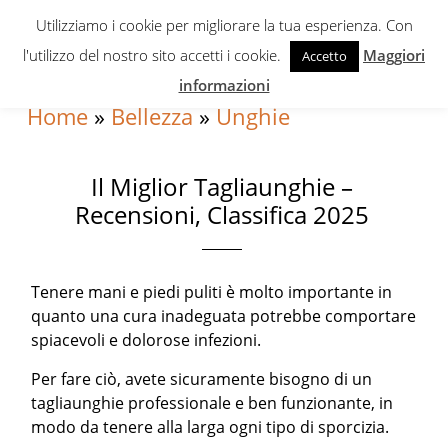
Skip
Skip
Skip
Utilizziamo i cookie per migliorare la tua esperienza. Con
to
to
to
l'utilizzo del nostro sito accetti i cookie.
Maggiori
Accetto
primary
content
primary
informazioni
navigation
sidebar
Home
»
Bellezza
»
Unghie
Il Miglior Tagliaunghie –
Recensioni, Classifica 2025
Tenere mani e piedi puliti è molto importante in
quanto una cura inadeguata potrebbe comportare
spiacevoli e dolorose infezioni.
Per fare ciò, avete sicuramente bisogno di un
tagliaunghie professionale e ben funzionante, in
modo da tenere alla larga ogni tipo di sporcizia.