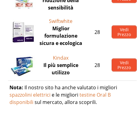
riduzione della
sensibilità
Swiftwhite
Miglior
Vedi
28
Prezzo
formulazione
sicura e ecologica
Kindax
Vedi
Il più semplice
28
Prezzo
utilizzo
Nota:
Il nostro sito ha anche valutato i migliori
spazzolini elettrici
e le migliori
testine Oral B
disponibili
sul mercato, allora scoprili.