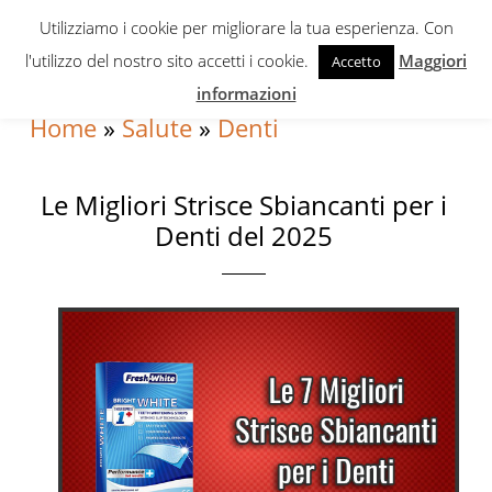
Skip
Skip
Skip
Utilizziamo i cookie per migliorare la tua esperienza. Con
to
to
to
l'utilizzo del nostro sito accetti i cookie.
Maggiori
Accetto
primary
content
primary
informazioni
navigation
sidebar
Home
»
Salute
»
Denti
Le Migliori Strisce Sbiancanti per i
Denti del 2025