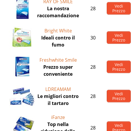
RAY OF SMILE
Vedi
La nostra
28
Prezzo
raccomandazione
Bright White
Vedi
Ideali contro il
30
Prezzo
fumo
Freshwhite Smile
Vedi
Prezzo super
28
Prezzo
conveniente
LDREAMAM
Vedi
Le migliori contro
28
Prezzo
il tartaro
iFanze
Top nella
Vedi
28
Prezzo