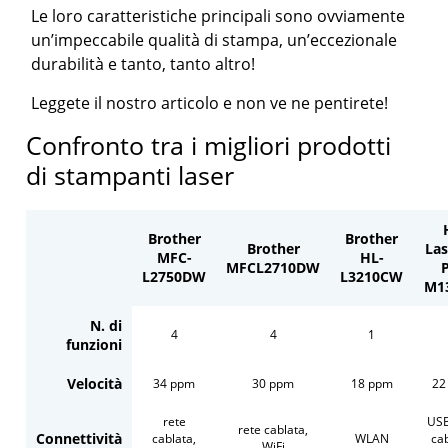
Le loro caratteristiche principali sono ovviamente
un’impeccabile qualità di stampa, un’eccezionale
durabilità e tanto, tanto altro!
Leggete il nostro articolo e non ve ne pentirete!
Confronto tra i migliori prodotti
di stampanti laser
Brother
Brother
Brother
Las
MFC-
HL-
MFCL2710DW
L2750DW
L3210CW
M1
N. di
4
4
1
funzioni
Velocità
34 ppm
30 ppm
18 ppm
22
rete
USB
rete cablata,
Connettività
cablata,
WLAN
cab
WiFi