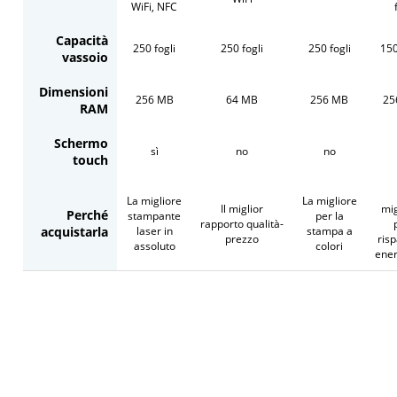
WiFi, NFC
Capacità
250 fogli
250 fogli
250 fogli
150
vassoio
Dimensioni
256 MB
64 MB
256 MB
25
RAM
Schermo
sì
no
no
touch
La migliore
La migliore
Il miglior
mig
Perché
stampante
per la
rapporto qualità-
acquistarla
laser in
stampa a
prezzo
ris
assoluto
colori
ener