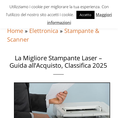
Skip
Skip
Skip
Utilizziamo i cookie per migliorare la tua esperienza. Con
to
to
to
l'utilizzo del nostro sito accetti i cookie.
Maggiori
Accetto
primary
content
primary
informazioni
navigation
sidebar
Home
»
Elettronica
»
Stampante &
Scanner
La Migliore Stampante Laser –
Guida all’Acquisto, Classifica 2025