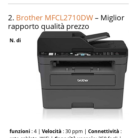
2.
Brother MFCL2710DW
– Miglior
rapporto qualità prezzo
N. di
funzioni
: 4 |
Velocità
: 30 ppm |
Connettività
: