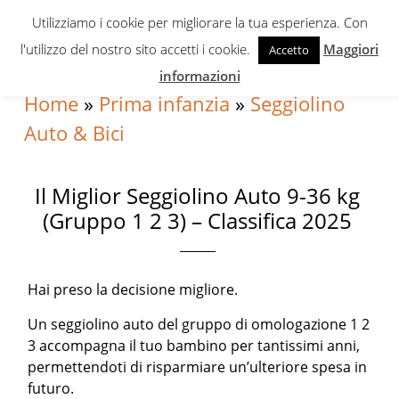
Skip
Skip
Skip
Utilizziamo i cookie per migliorare la tua esperienza. Con
to
to
to
l'utilizzo del nostro sito accetti i cookie.
Maggiori
Accetto
primary
content
primary
informazioni
navigation
sidebar
Home
»
Prima infanzia
»
Seggiolino
Auto & Bici
Il Miglior Seggiolino Auto 9-36 kg
(Gruppo 1 2 3) – Classifica 2025
Hai preso la decisione migliore.
Un seggiolino auto del gruppo di omologazione 1 2
3 accompagna il tuo bambino per tantissimi anni,
permettendoti di risparmiare un’ulteriore spesa in
futuro.