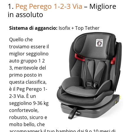
1.
Peg Perego 1-2-3 Via
– Migliore
in assoluto
Sistema di aggancio:
Isofix + Top Tether
Quello che
troviamo essere il
miglior seggiolino
auto gruppo 1 2
3, meritevole del
primo posto in
questa classifica,
è il Peg Perego 1-
2-3 Via. È un
seggiolino 9-36 kg
confortevole,
robusto, sicuro e
molto bello, che
accompagnerà il tuo bambino dai 9 o 10 mesi di