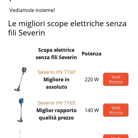
Vediamole insieme!
Le migliori scope elettriche senza
fili Severin
Scopa elettrica
Potenza
senza fili Severin
Severin HV 7160
Vedi
Migliore in
220 W
Prezzo
assoluto
Severin HV 7165
Vedi
Miglior rapporto
140 W
Prezzo
qualità prezzo