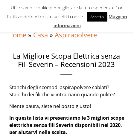
Skip
Skip
Skip
Utilizziamo i cookie per migliorare la tua esperienza. Con
to
to
to
l'utilizzo del nostro sito accetti i cookie.
Maggiori
Accetto
primary
content
primary
informazioni
navigation
sidebar
Home
»
Casa
»
Aspirapolvere
La Migliore Scopa Elettrica senza
Fili Severin – Recensioni 2023
Stanchi degli scomodi aspirapolvere cablati?
Stanchi dei fili che vi intralciano quando pulite?
Niente paura, siete nel posto giusto!
In questa lista vi presentiamo le 3 migliori scope
elettriche senza fili Severin disponibili nel 2020,
per aiutarvi nella scelta.