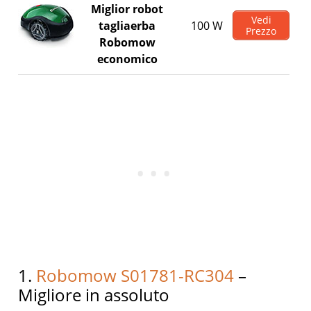
Miglior robot
Vedi
tagliaerba
100 W
Prezzo
Robomow
economico
1.
Robomow S01781-RC304
–
Migliore in assoluto