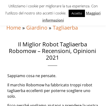
Skip
Skip
Skip
Utilizziamo i cookie per migliorare la tua esperienza. Con
to
to
to
l'utilizzo del nostro sito accetti i cookie.
Maggiori
Accetto
primary
content
primary
informazioni
navigation
sidebar
Home
»
Giardino
»
Tagliaerba
Il Miglior Robot Tagliaerba
Robomow – Recensioni, Opinioni
2021
Sappiamo cosa ne pensate.
Il marchio Robomow ha fabbricato troppi robot
tagliaerba eccellenti per poterne scegliere uno
solo.
Ecco perché vogliamo aiutarvi a prendere la vostra