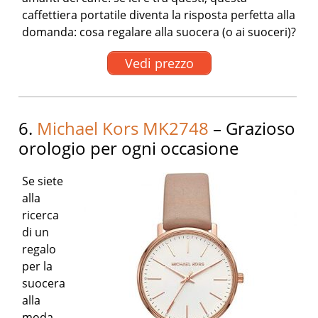
caffettiera portatile diventa la risposta perfetta alla
domanda: cosa regalare alla suocera (o ai suoceri)?
Vedi prezzo
6.
Michael Kors MK2748
– Grazioso
orologio per ogni occasione
Se siete
alla
ricerca
di un
regalo
per la
suocera
alla
moda,