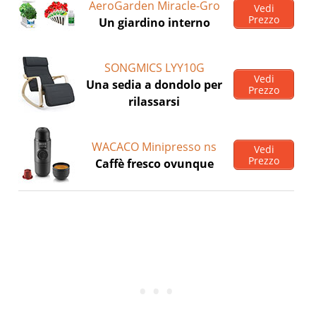
AeroGarden Miracle-Gro
Vedi
Prezzo
Un giardino interno
SONGMICS LYY10G
Vedi
Una sedia a dondolo per
Prezzo
rilassarsi
WACACO Minipresso ns
Vedi
Prezzo
Caffè fresco ovunque