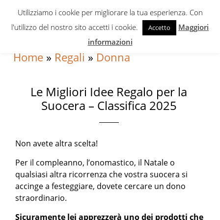
Skip
Skip
Skip
Utilizziamo i cookie per migliorare la tua esperienza. Con
to
to
to
l'utilizzo del nostro sito accetti i cookie.
Maggiori
Accetto
primary
content
primary
informazioni
navigation
sidebar
Home
»
Regali
»
Donna
Le Migliori Idee Regalo per la
Suocera – Classifica 2025
Non avete altra scelta!
Per il compleanno, l’onomastico, il Natale o
qualsiasi altra ricorrenza che vostra suocera si
accinge a festeggiare, dovete cercare un dono
straordinario.
Sicuramente lei apprezzerà uno dei prodotti che