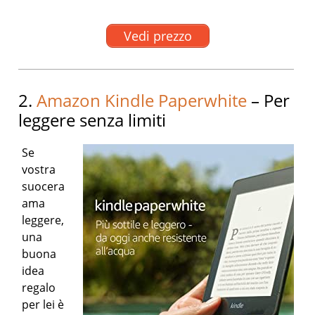
Vedi prezzo
2.
Amazon Kindle Paperwhite
– Per
leggere senza limiti
Se
vostra
suocera
ama
leggere,
una
buona
idea
regalo
per lei è