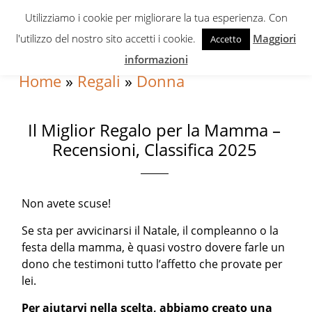
Skip
Skip
Skip
Utilizziamo i cookie per migliorare la tua esperienza. Con
to
to
to
l'utilizzo del nostro sito accetti i cookie.
Maggiori
Accetto
primary
content
primary
informazioni
navigation
sidebar
Home
»
Regali
»
Donna
Il Miglior Regalo per la Mamma –
Recensioni, Classifica 2025
Non avete scuse!
Se sta per avvicinarsi il Natale, il compleanno o la
festa della mamma, è quasi vostro dovere farle un
dono che testimoni tutto l’affetto che provate per
lei.
Per aiutarvi nella scelta, abbiamo creato una