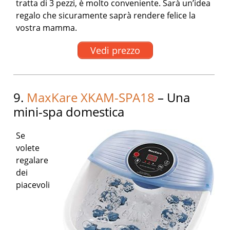
tratta di 3 pezzi, è molto conveniente. Sarà un’idea
regalo che sicuramente saprà rendere felice la
vostra mamma.
Vedi prezzo
9.
MaxKare XKAM-SPA18
– Una
mini-spa domestica
Se
volete
regalare
dei
piacevoli