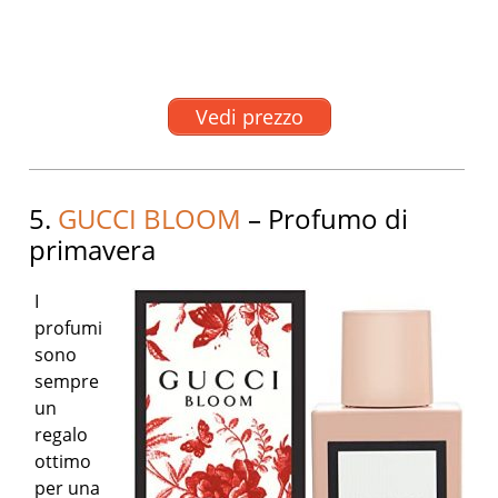
Vedi prezzo
5.
GUCCI BLOOM
– Profumo di
primavera
I
profumi
sono
sempre
un
regalo
ottimo
per una