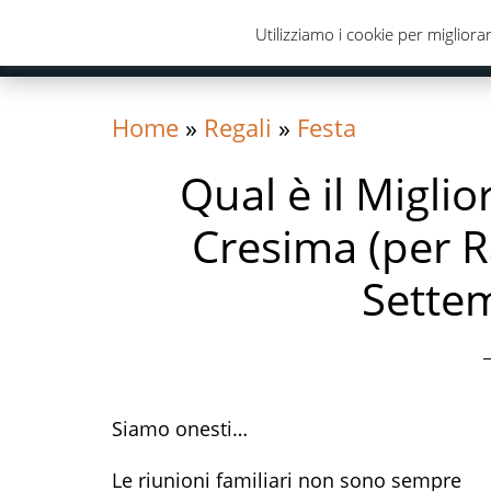
Skip
Skip
Skip
Utilizziamo i cookie per migliorar
to
to
to
primary
content
primary
navigation
sidebar
Home
»
Regali
»
Festa
Qual è il Miglio
Cresima (per R
Sette
Siamo onesti…
Le riunioni familiari non sono sempre