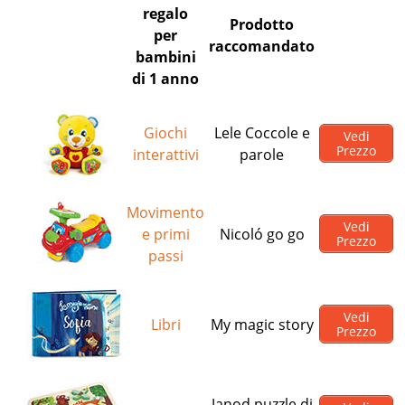
regalo
Prodotto
per
raccomandato
bambini
di 1 anno
Giochi
Lele Coccole e
Vedi
Prezzo
interattivi
parole
Movimento
Vedi
e primi
Nicoló go go
Prezzo
passi
Vedi
Libri
My magic story
Prezzo
Janod puzzle di