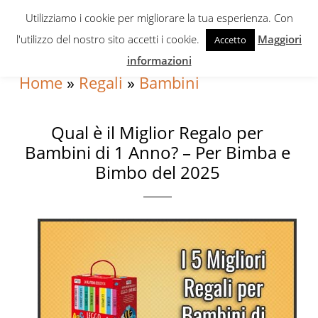
Skip
Skip
Skip
Utilizziamo i cookie per migliorare la tua esperienza. Con
to
to
to
l'utilizzo del nostro sito accetti i cookie.
Maggiori
Accetto
primary
content
primary
informazioni
navigation
sidebar
Home
»
Regali
»
Bambini
Qual è il Miglior Regalo per
Bambini di 1 Anno? – Per Bimba e
Bimbo del 2025