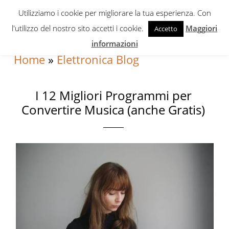
Skip
Skip
Skip
Utilizziamo i cookie per migliorare la tua esperienza. Con
to
to
to
l'utilizzo del nostro sito accetti i cookie.
Maggiori
Accetto
primary
content
primary
informazioni
navigation
sidebar
Home
»
Elettronica Blog
I 12 Migliori Programmi per
Convertire Musica (anche Gratis)