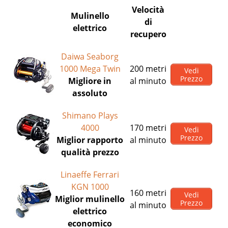
Velocità
Mulinello
di
elettrico
recupero
Daiwa Seaborg
1000 Mega Twin
200 metri
Vedi
Prezzo
Migliore in
al minuto
assoluto
Shimano Plays
4000
170 metri
Vedi
Prezzo
Miglior rapporto
al minuto
qualità prezzo
Linaeffe Ferrari
KGN 1000
160 metri
Vedi
Miglior mulinello
Prezzo
al minuto
elettrico
economico