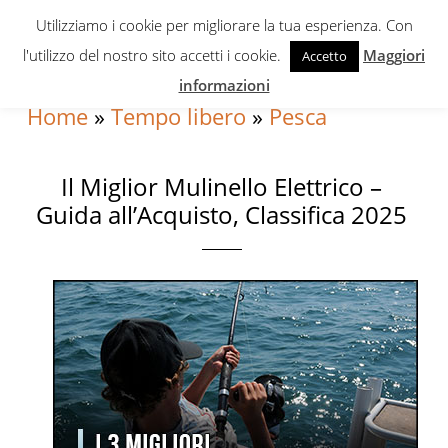
Skip
Skip
Skip
Utilizziamo i cookie per migliorare la tua esperienza. Con
to
to
to
l'utilizzo del nostro sito accetti i cookie.
Maggiori
Accetto
primary
content
primary
informazioni
navigation
sidebar
Home
»
Tempo libero
»
Pesca
Il Miglior Mulinello Elettrico –
Guida all’Acquisto, Classifica 2025