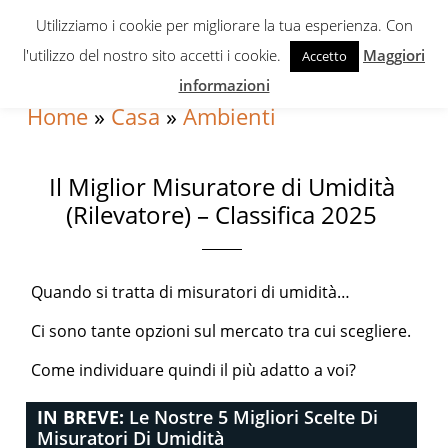
Skip
Skip
Skip
Utilizziamo i cookie per migliorare la tua esperienza. Con
to
to
to
l'utilizzo del nostro sito accetti i cookie.
Maggiori
Accetto
primary
content
primary
informazioni
navigation
sidebar
Home
»
Casa
»
Ambienti
Il Miglior Misuratore di Umidità
(Rilevatore) – Classifica 2025
Quando si tratta di misuratori di umidità…
Ci sono tante opzioni sul mercato tra cui scegliere.
Come individuare quindi il più adatto a voi?
IN BREVE:
Le Nostre 5 Migliori Scelte Di
Misuratori Di Umidità