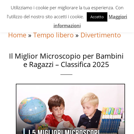
Skip
Skip
Skip
Utilizziamo i cookie per migliorare la tua esperienza. Con
to
to
to
l'utilizzo del nostro sito accetti i cookie.
Maggiori
Accetto
primary
content
primary
informazioni
navigation
sidebar
Home
»
Tempo libero
»
Divertimento
Il Miglior Microscopio per Bambini
e Ragazzi – Classifica 2025