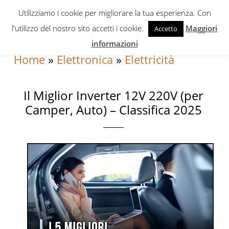
Skip
Skip
Skip
Utilizziamo i cookie per migliorare la tua esperienza. Con
to
to
to
l'utilizzo del nostro sito accetti i cookie.
Maggiori
Accetto
primary
content
primary
informazioni
navigation
sidebar
Home
»
Elettronica
»
Elettricità
Il Miglior Inverter 12V 220V (per
Camper, Auto) – Classifica 2025